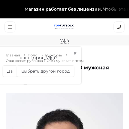
Магазин работает без лицензии.
Чтобы эта над
Уфа
✖
Главная
Поло
Мужские
ваш город Уфа?
Оранжевая рубашка ПОЛО мужская оптом
Оранжевая рубашка ПОЛО мужская
Да
Выбрать другой город
оптом