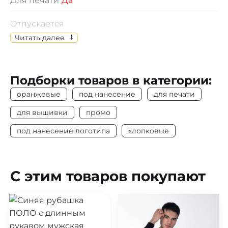
Для печати
Да
Отпускается
Изделия отпускаются по индивидуальному
Читать далее
выбору размеров.
Состав
Пике, 100% х/б
Подборки товаров в категории:
Цвет
Оранжевый
оранжевые
под нанесение
для печати
Плотность
190 г/м2
для вышивки
промо
под нанесение логотипа
хлопковые
Под нанесение
Да
С этим товаров покупают