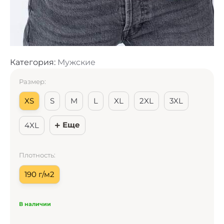
Категория:
Мужские
Размер:
XS
S
M
L
XL
2XL
3XL
Еще
4XL
Плотность:
190 г/м2
В наличии