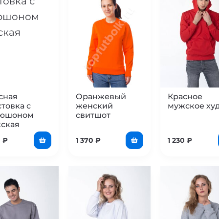
сная
Оранжевый
Красное
стовка с
женский
мужское ху
пюшоном
свитшот
ская
0
₽
1 370
₽
1 230
₽