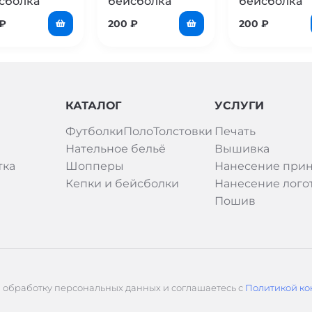
сболка
бейсболка
бейсболка
₽
200
₽
200
₽
КАТАЛОГ
УСЛУГИ
Футболки
Поло
Толстовки
Печать
Нательное бельё
Вышивка
тка
Шопперы
Нанесение прин
Кепки и бейсболки
Нанесение лого
Пошив
а обработку персональных данных и соглашаетесь с
Политикой ко