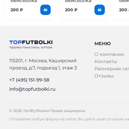
бейсболка
бейсболка
бей
200
₽
200
₽
200
МЕНЮ
О компании
115201, г. Москва, Каширский
Контакты
проезд, д.7, подъезд 1, этаж 3
Размерная се
Отзывы
+7 (495) 151-99-58
info@topfutbolki.ru
© 2026 ТопФутболки Права защищены
Отправляя любую форму на сайте, Вы даёте своё согласие н