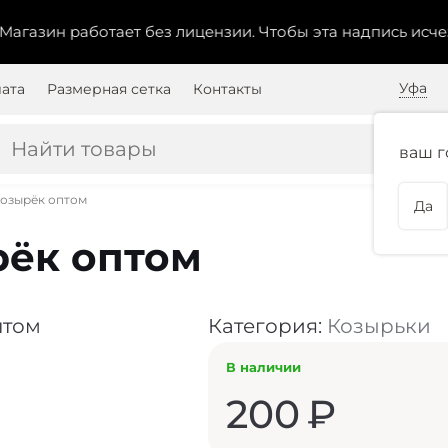
зин работает без лицензии.
Чтобы эта надпись исчезла,
Уфа
лата
Размерная сетка
Контакты
ваш г
козырёк оптом
Да
рёк оптом
Категория:
Козырьки
В наличии
200
₽