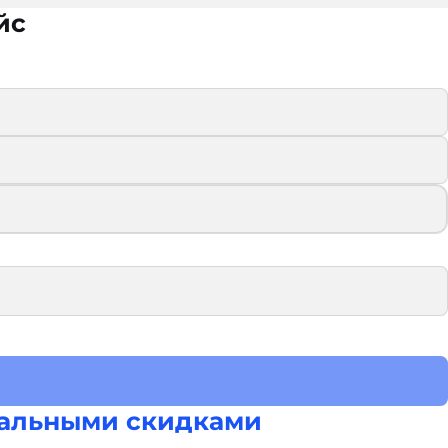
йс
альными скидками