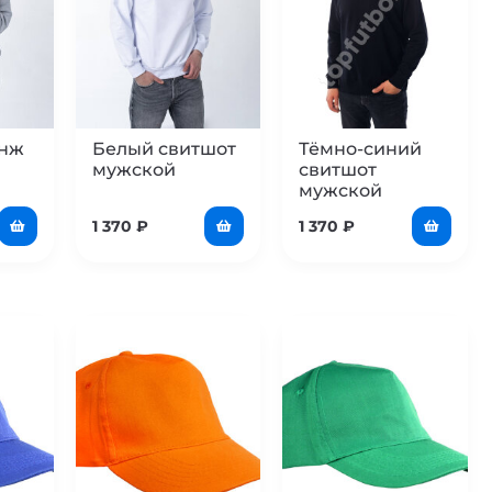
анж
Белый свитшот
Тёмно-синий
мужской
свитшот
мужской
1 370
₽
1 370
₽