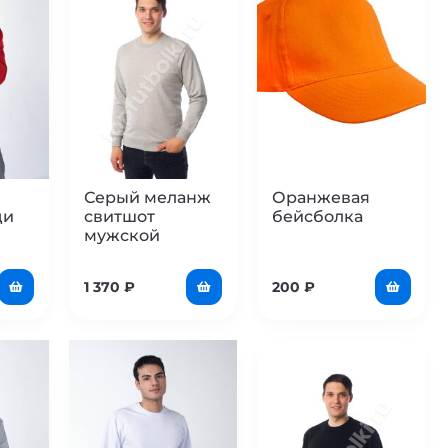
Серый меланж
Оранжевая
ди
свитшот
бейсболка
мужской
1 370
₽
200
₽