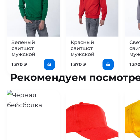
Зелёный
Красный
Све
свитшот
свитшот
сви
мужской
мужской
муж
1 370
₽
1 370
₽
1 37
Рекомендуем посмотре