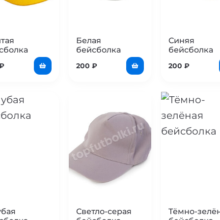
тая
Белая
Синяя
сболка
бейсболка
бейсболка
₽
200
₽
200
₽
убая
Светло-серая
Тёмно-зелё