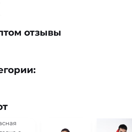
птом отзывы
егории:
ют