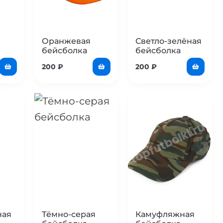
Оранжевая
Светло-зелёная
бейсболка
бейсболка
200
₽
200
₽
ная
Тёмно-серая
Камуфляжная