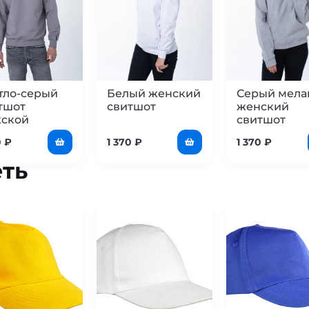
тло-серый
Белый женский
Серый мел
тшот
свитшот
женский
ской
свитшот
0
₽
1 370
₽
1 370
₽
ть