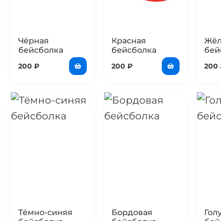
Чёрная
Красная
Жёл
бейсболка
бейсболка
бей
200
₽
200
₽
200
Тёмно-синяя
Бордовая
Гол