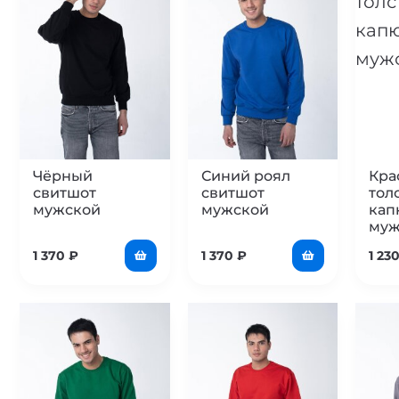
Чёрный
Синий роял
Кра
свитшот
свитшот
тол
мужской
мужской
ка
муж
1 370
₽
1 370
₽
1 23